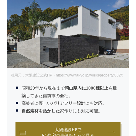
引用元：太陽建設公式HP（https://www.tai-yo.jp/works/property/032/）
昭和29年から現在まで
岡山県内に1000棟以上を建
築
してきた備前市の会社。
高齢者に優しい
バリアフリー設計
にも対応。
自然素材を活かした
家作りにも対応可能。
太陽建設HPで
RC住宅の事例をもっと見る