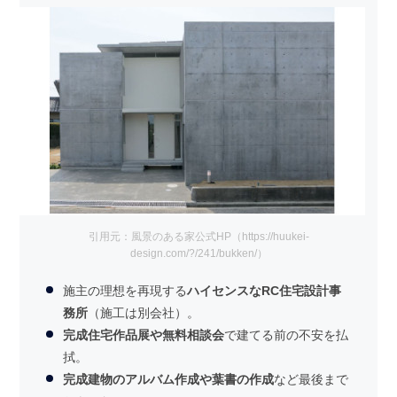
引用元：風景のある家公式HP（https://huukei-
design.com/?/241/bukken/）
施主の理想を再現する
ハイセンスなRC住宅設計事
務所
（施工は別会社）。
完成住宅作品展や無料相談会
で建てる前の不安を払
拭。
完成建物のアルバム作成や葉書の作成
など最後まで