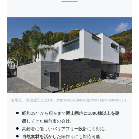
引用元：太陽建設公式HP（https://www.tai-yo.jp/works/property/032/）
昭和29年から現在まで
岡山県内に1000棟以上を建
築
してきた備前市の会社。
高齢者に優しい
バリアフリー設計
にも対応。
自然素材を活かした
家作りにも対応可能。