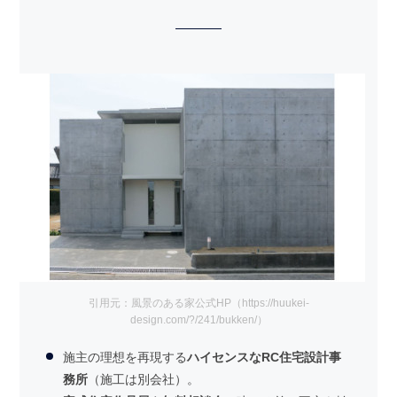
引用元：風景のある家公式HP（https://huukei-
design.com/?/241/bukken/）
施主の理想を再現する
ハイセンスなRC住宅設計事
務所
（施工は別会社）。